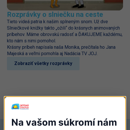
Rozprávky o slniečku na ceste
Tieto videá patria k našim splneným snom. Už dve
Slniečkové knižky takto „ožili“ do krásnych animovaných
príbehov. Máme obrovskú radosť a ĎAKUJEME každému,
kto nám s nimi pomohol.
Krásny príbeh napísala naša Monika, prečítala ho Jana
Majeská a veľmi pomohla aj Nadácia TV JOJ.
Zobraziť všetky rozprávky
Na vašom súkromí nám