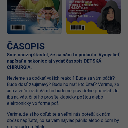
ČASOPIS
Sme naozaj šťastní, že sa nám to podarilo. Vymyslieť,
napísať a nakoniec aj vydať časopis DETSKÁ
CHIRURGIA.
Nevieme sa dočkať vašich reakcií. Bude sa vám páčiť?
Bude dosť zaujímavý? Bude ho mať kto čítať? Veríme, že
áno a veľmi radi Vám ho budeme pravidelne posielať. Je
iba na vás, či si ho prosíte klasicky poštou alebo
elektronicky vo forme pdf.
Veríme, že si ho obľúbite a veľmi nás poteší, ak nám
občas napíšete, čo sa vám najviac páčilo alebo o čom by
ste si radi prečítali.