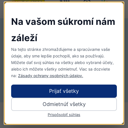
Na vašom súkromí nám
Chcem darovať 2%
záleží
Chcem pomôcť
KONTAKT
Na tejto stránke zhromažďujeme a spracúvame vaše
info@detska-chirurgia.sk
údaje, aby sme lepšie pochopili, ako sa používajú.
+421 948 035 425
Môžete dať svoj súhlas na všetky alebo vybrané účely,
Bratislava, Slovensko
alebo ich môžete všetky odmietnuť. Viac sa dozviete
SOCIÁLNE SIETE
na:
Zásady ochrany osobných údajov.
Prijať všetky
Odmietnúť všetky
Copyright © 2024 DETSKÁ CHIRURGIA – OZ SLNIEČKO
Prispôsobiť súhlas
NA CESTE!