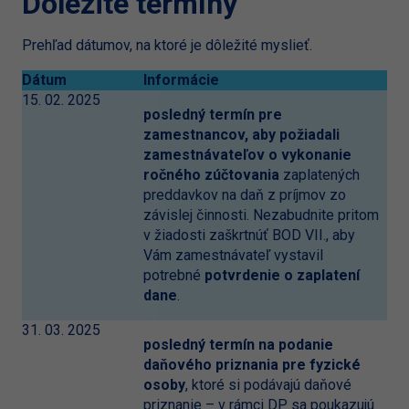
Dôležité termíny
Prehľad dátumov, na ktoré je dôležité myslieť.
Dátum
Informácie
15. 02. 2025
posledný termín pre
zamestnancov, aby požiadali
zamestnávateľov o vykonanie
ročného zúčtovania
zaplatených
preddavkov na daň z príjmov zo
závislej činnosti. Nezabudnite pritom
v žiadosti zaškrtnúť BOD VII., aby
Vám zamestnávateľ vystavil
potrebné
potvrdenie o zaplatení
dane
.
31. 03. 2025
posledný termín na podanie
daňového priznania pre fyzické
osoby
, ktoré si podávajú daňové
priznanie – v rámci DP sa poukazujú