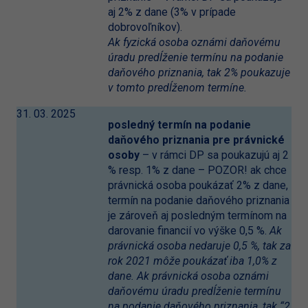
aj 2% z dane (3% v prípade
dobrovoľníkov).
Ak fyzická osoba oznámi daňovému
úradu predĺženie termínu na podanie
daňového priznania, tak 2% poukazuje
v tomto predĺženom termíne.
31. 03. 2025
posledný termín na podanie
daňového priznania pre právnické
osoby
– v rámci DP sa poukazujú aj 2
% resp. 1% z dane – POZOR! ak chce
právnická osoba poukázať 2% z dane,
termín na podanie daňového priznania
je zároveň aj posledným termínom na
darovanie financií vo výške 0,5 %.
Ak
právnická osoba nedaruje 0,5 %, tak za
rok 2021 môže poukázať iba 1,0% z
dane. Ak právnická osoba oznámi
daňovému úradu predĺženie termínu
na podanie daňového priznania, tak “2