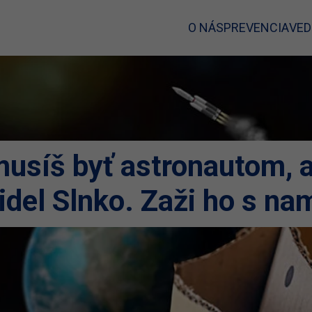
O NÁS
PREVENCIA
VED
usíš byť astronautom, a
idel Slnko. Zaži ho s nam